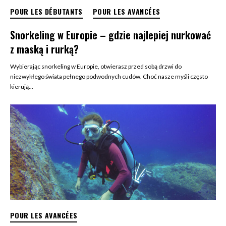
POUR LES DÉBUTANTS
POUR LES AVANCÉES
Snorkeling w Europie – gdzie najlepiej nurkować
z maską i rurką?
Wybierając snorkeling w Europie, otwierasz przed sobą drzwi do
niezwykłego świata pełnego podwodnych cudów. Choć nasze myśli często
kierują...
POUR LES AVANCÉES