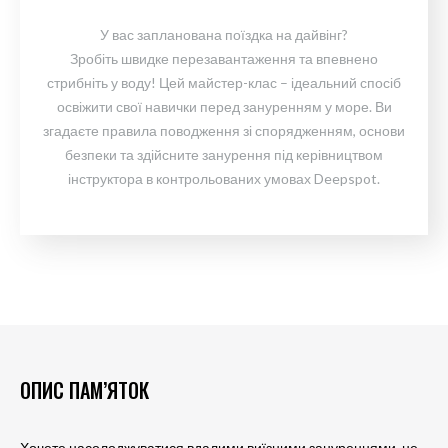
У вас запланована поїздка на дайвінг?
Зробіть швидке перезавантаження та впевнено
стрибніть у воду! Цей майстер-клас – ідеальний спосіб
освіжити свої навички перед зануренням у море. Ви
згадаєте правила поводження зі спорядженням, основи
безпеки та здійсните занурення під керівництвом
інструктора в контрольованих умовах Deepspot.
ОПИС ПАМ’ЯТОК
Хочете насолоджуватися вдалими виїзними зануреннями, не