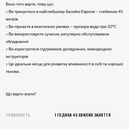
Воно того варте, тому що:
♪ Ви тренуєтеся в найглибшому басейні Європи – глибиною 45
метрів
♪ Ви пірнаєте в екзотичних умовах – прозора вода при 32°C
♪ Ви використовуєте сучасне, регулярно обслуговуване
обладнання
♪ Ви користуєтеся підтримкою досвідчених, міжнародних
інструкторів
♪ Це ідеальне місце для розвитку впевненості в собі та хорошої
техніки.
Що варто знати?
ТРИВАЛІСТЬ
1 ГОДИНА 45 ХВИЛИН ЗАНЯТТЯ