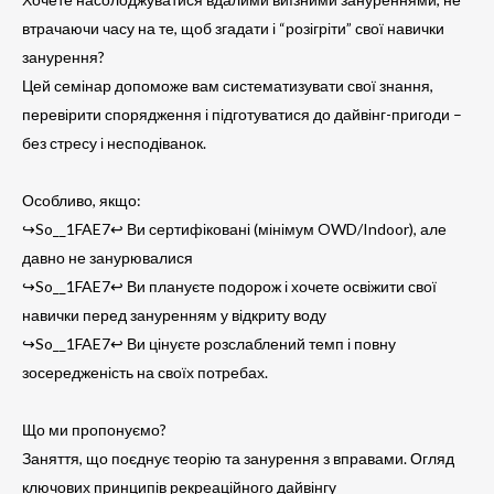
втрачаючи часу на те, щоб згадати і “розігріти” свої навички
занурення?
Цей семінар допоможе вам систематизувати свої знання,
перевірити спорядження і підготуватися до дайвінг-пригоди –
без стресу і несподіванок.
Особливо, якщо:
↪So__1FAE7↩ Ви сертифіковані (мінімум OWD/Indoor), але
давно не занурювалися
↪So__1FAE7↩ Ви плануєте подорож і хочете освіжити свої
навички перед зануренням у відкриту воду
↪So__1FAE7↩ Ви цінуєте розслаблений темп і повну
зосередженість на своїх потребах.
Що ми пропонуємо?
Заняття, що поєднує теорію та занурення з вправами. Огляд
ключових принципів рекреаційного дайвінгу