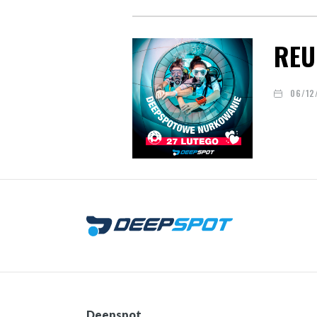
REU
06/12
Deepspot