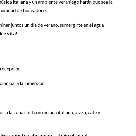
música italiana y un ambiente veraniego harán que sea la
omunidad de buceadores.
inar juntos un día de verano, sumergirte en el agua
lce vita
!
 recepción
ción para la inmersión
 a la zona chill con música italiana, pizza, café y
 Ferragosto sabe mejor… ¡bajo el agua!