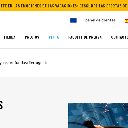
ETE EN LAS EMOCIONES DE LAS VACACIONES: DESCUBRE LAS OFERTAS DE
panel de clientes
TIENDA
PRECIOS
VENTA
PAQUETE DE PRENSA
CONTACT
ipo
Buceo
Socios
Freediving
Competic
e
guas profundas: Ferragosto
S