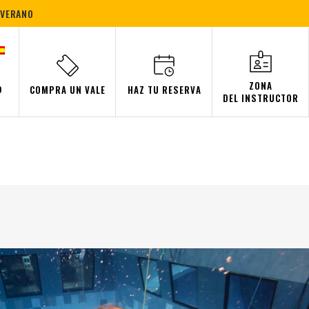
 VERANO
ZONA
COMPRA UN VALE
HAZ TU RESERVA
O
DEL INSTRUCTOR
ión de apnea
ventos
sala submarina
Salidas