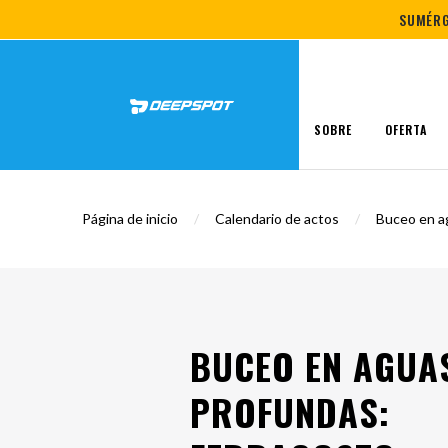
SUMÉRG
SOBRE
OFERTA
piscina de buceo
La primera inmersión
Equ
Página de inicio
/
Calendario de actos
/
Buceo en a
BUCEO EN AGUA
PROFUNDAS: