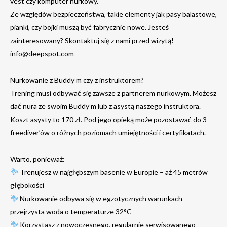
vest czy komputer nurkowy.
Ze względów bezpieczeństwa, takie elementy jak pasy balastowe,
pianki, czy bojki muszą być fabrycznie nowe. Jesteś
zainteresowany? Skontaktuj się z nami przed wizytą!
info@deepspot.com
Nurkowanie z Buddy’m czy z instruktorem?
Trening musi odbywać się zawsze z partnerem nurkowym. Możesz
dać nura ze swoim Buddy’m lub z asystą naszego instruktora.
Koszt asysty to 170 zł. Pod jego opieką może pozostawać do 3
freediver’ów o różnych poziomach umiejętności i certyfikatach.
Warto, ponieważ:
Trenujesz w najgłębszym basenie w Europie – aż 45 metrów
głębokości
Nurkowanie odbywa się w egzotycznych warunkach –
przejrzysta woda o temperaturze 32°C
Korzystasz z nowoczesnego, regularnie serwisowanego