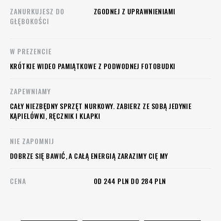
ZANURKUJESZ DO
ZGODNEJ Z UPRAWNIENIAMI
GŁĘBOKOŚCI
W PREZENCIE
KRÓTKIE WIDEO PAMIĄTKOWE Z PODWODNEJ FOTOBUDKI
ZAPEWNIAMY
CAŁY NIEZBĘDNY SPRZĘT NURKOWY. ZABIERZ ZE SOBĄ JEDYNIE
KĄPIELÓWKI, RĘCZNIK I KLAPKI
NIE ZAPOMNIJ
DOBRZE SIĘ BAWIĆ, A CAŁĄ ENERGIĄ ZARAZIMY CIĘ MY
CENA
OD 244 PLN DO 284 PLN