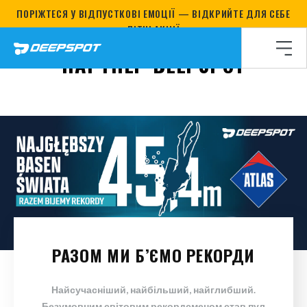
ПОРІЖТЕСЯ У ВІДПУСТКОВІ ЕМОЦІЇ — ВІДКРИЙТЕ ДЛЯ СЕБЕ
Головна сторінка
/
НАШІ ПАРТНЕРИ
/
ATLAS – перевірен
ЛІТНІ АКЦІЇ
ATLAS – ПЕРЕВІРЕНИЙ
ПАРТНЕР DEEPSPOT
РАЗОМ МИ Б’ЄМО РЕКОРДИ
Найсучасніший, найбільший, найглибший.
Безумовним світовим рекордсменом став пул