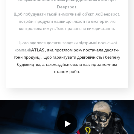
Deepspot.
Щоб побудувати такий вимогливий об’єкт, як Deepspot,
потрібні продукти найвищої якості та експерти, які
контролюватимуть їхнє правильне використання.
Цього вдалося досягти завдяки підтримці польської
компанії
ATLAS
, яка
протягом року
постачала десятки
тонн продукції, щоб гарантувати довговічність і безпеку
будівництва, а також здійснювала нагляд за кожним
етапом робіт
.