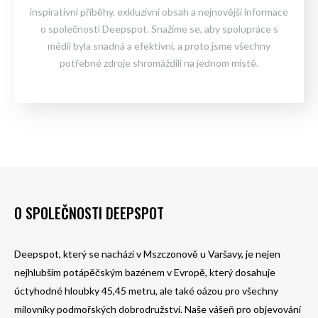
inspirativní příběhy, exkluzivní obsah a nejnovější informace
o společnosti Deepspot. Snažíme se, aby spolupráce s
médii byla snadná a efektivní, a proto jsme všechny
potřebné zdroje shromáždili na jednom místě.
O SPOLEČNOSTI DEEPSPOT
Deepspot, který se nachází v Mszczonově u Varšavy, je nejen
nejhlubším potápěčským bazénem v Evropě, který dosahuje
úctyhodné hloubky 45,45 metru, ale také oázou pro všechny
milovníky podmořských dobrodružství. Naše vášeň pro objevování