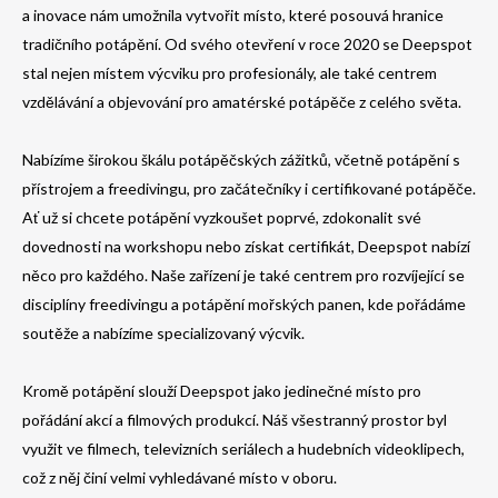
a inovace nám umožnila vytvořit místo, které posouvá hranice
tradičního potápění. Od svého otevření v roce 2020 se Deepspot
stal nejen místem výcviku pro profesionály, ale také centrem
vzdělávání a objevování pro amatérské potápěče z celého světa.
Nabízíme širokou škálu potápěčských zážitků, včetně potápění s
přístrojem a freedivingu, pro začátečníky i certifikované potápěče.
Ať už si chcete potápění vyzkoušet poprvé, zdokonalit své
dovednosti na workshopu nebo získat certifikát, Deepspot nabízí
něco pro každého. Naše zařízení je také centrem pro rozvíjející se
disciplíny freedivingu a potápění mořských panen, kde pořádáme
soutěže a nabízíme specializovaný výcvik.
Kromě potápění slouží Deepspot jako jedinečné místo pro
pořádání akcí a filmových produkcí. Náš všestranný prostor byl
využit ve filmech, televizních seriálech a hudebních videoklipech,
což z něj činí velmi vyhledávané místo v oboru.