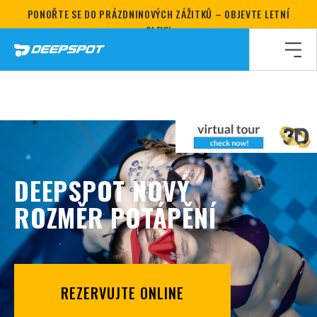
PONOŘTE SE DO PRÁZDNINOVÝCH ZÁŽITKŮ – OBJEVTE LETNÍ
SLEVY
DEEPSPOT NOVÝ
ROZMĚR POTÁPĚNÍ
REZERVUJTE ONLINE