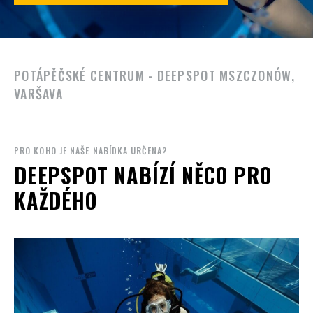
POTÁPĚČSKÉ CENTRUM - DEEPSPOT MSZCZONÓW,
VARŠAVA
PRO KOHO JE NAŠE NABÍDKA URČENA?
DEEPSPOT NABÍZÍ NĚCO PRO
KAŽDÉHO