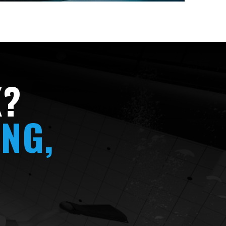
K?
NG,