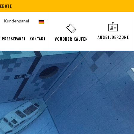
GEBOTE
Kundenpanel
AUSBILDERZONE
VOUCHER KAUFEN
PRESSEPAKET
KONTAKT
Freitauchen
Eventy
Podwodny pokój
Abfahrten