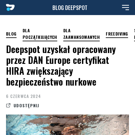
przejdź
BLOG DEEPSPOT
do
treści
DLA
DLA
BLOG
FREEDIVING
POCZĄTKUJĄCYCH
ZAAWANSOWANYCH
Deepspot uzyskał opracowany
przez DAN Europe certyfikat
HIRA zwiększający
bezpieczeństwo nurkowe
6 CZERWCA 2024
UDOSTĘPNIJ