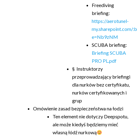
Freediving
briefing:
https://aerotunel-
my.sharepoint.com
e=Nb9zNM
SCUBA briefing:
Briefing SCUBA
PRO PL.pdf
§ Instruktorzy
przeprowadzający briefingi
dla nurków bez certyfikatu,
nurków certyfikowanych i
grup
Omówienie zasad bezpieczeństwa na łodzi
Ten element nie dotyczy Deepspotu,
ale może kiedyś będziemy mieć
własną łódź nurkową