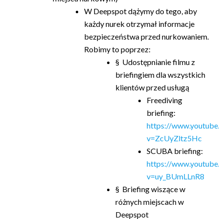
W Deepspot dążymy do tego, aby
każdy nurek otrzymał informacje
bezpieczeństwa przed nurkowaniem.
Robimy to poprzez:
§ Udostępnianie filmu z
briefingiem dla wszystkich
klientów przed usługą
Freediving
briefing:
https://www.youtub
v=ZcUyZltz5Hc
SCUBA briefing:
https://www.youtub
v=uy_BUmLLnR8
§ Briefing wiszące w
różnych miejscach w
Deepspot